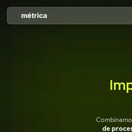
métrica
Imp
Combinam
de proce