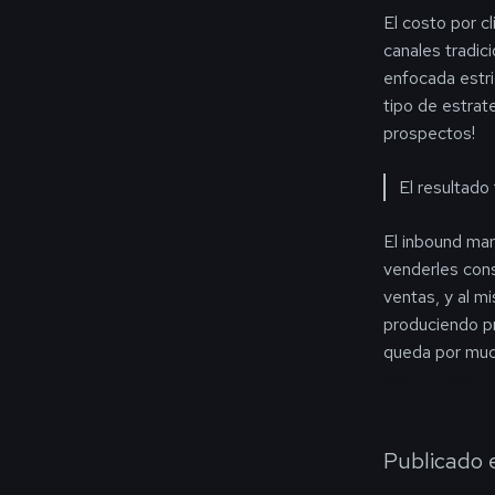
El costo por c
canales tradici
enfocada estri
tipo de estrat
prospectos!
El resultado
El inbound mar
venderles con
ventas, y al m
produciendo pr
queda por muc
más y mejores 
Publicado 