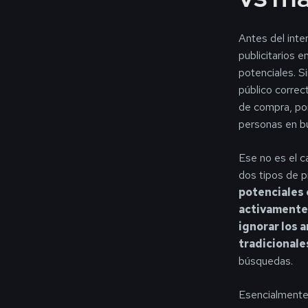
Antes del inte
publicitarios e
potenciales. S
público correc
de compra, por
personas en bú
Ese no es el c
dos tipos de p
potenciales 
activamente 
ignorar los 
tradicionale
búsquedas.
Esencialmente,