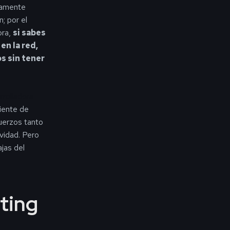
mamente
; por el
ora,
si sabes
n la red,
s sin tener
rrolladora
riente de
uerzos tanto
vidad. Pero
jas del
ting