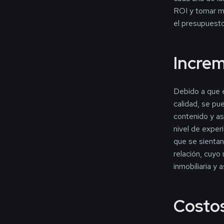
ROI y tomar m
el presupuesto
Increm
Debido a que e
calidad, se pu
contenido y as
nivel de exper
que se sientan
relación, cuyo
inmobiliaria y 
Costo