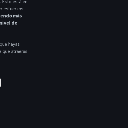
. Esto está en
er esfuerzos
iendo más
nivel de
 que hayas
e que atraerás
d