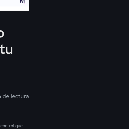
o
tu
 de lectura
 control que