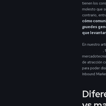
tienen los co
molesto que su
contrario, ent
cómo comuni
¡puedes gene
que levantar
En nuestro art
inmobiliaria?”
,
mercadotecnia
de atracción c
para poder dis
Inbound Marketi
Difer
vs ma