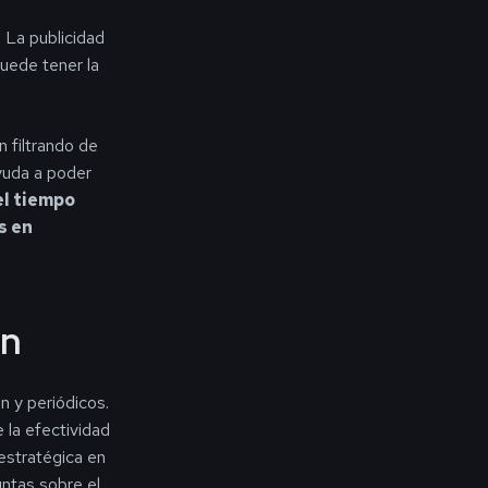
. La publicidad
puede tener la
n filtrando de
ayuda a poder
el tiempo
s en
ón
n y periódicos.
 la efectividad
estratégica en
ntas sobre el