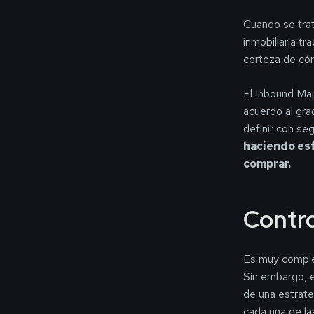
Cuando se trat
inmobiliaria tr
certeza de có
El Inbound Mar
acuerdo al gra
definir con seg
haciendo esf
comprar.
Contro
Es muy complej
Sin embargo, e
de una estrate
cada una de l