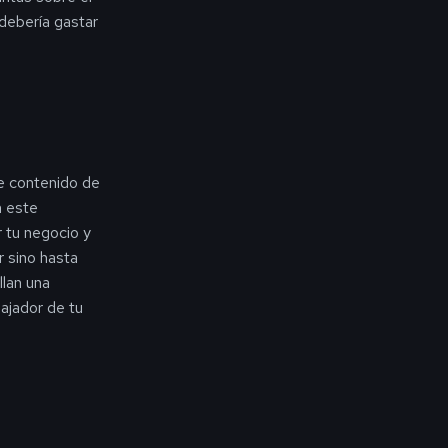
debería gastar
de contenido de
n este
r tu negocio y
r sino hasta
llan una
bajador de tu