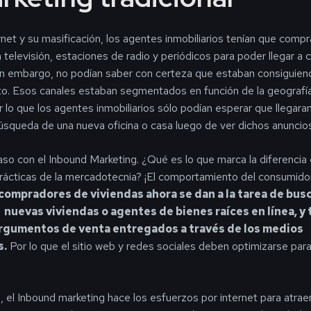
rnet y su masificación, los agentes inmobiliarios tenían que comp
n televisión, estaciones de radio y periódicos para poder llegar a c
in embargo, no podían saber con certeza que estaban consiguiendo
to. Esos canales estaban segmentados en función de la geografía,
 lo que los agentes inmobiliarios sólo podían esperar que llegaran
squeda de una nueva oficina o casa luego de ver dichos anuncio
aso con el Inbound Marketing. ¿Qué es lo que marca la diferencia
rácticas de la mercadotecnia? ¡El comportamiento del consumido
compradores de viviendas ahora se dan a la tarea de bus
nuevas viviendas o agentes de bienes raíces en línea, y 
argumentos de venta entregados a través de los medios
s.
Por lo que el sitio web y redes sociales deben optimizarse par
 el Inbound marketing hace los esfuerzos por internet para atraer