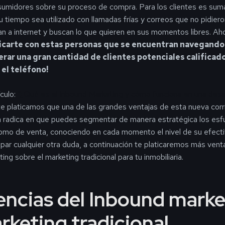
nsumidores sobre su proceso de compra. Para los clientes es su
 tiempo sea utilizado con llamadas frías y correos que no pidieron
ran a internet y buscan lo que quieren en sus momentos libres. Ah
carte con estas personas que se encuentran navegando e
rar una gran cantidad de clientes potenciales calificado
 el teléfono!
ículo:
“¿Qué es el Inbound Marketing y cómo funciona en una desa
 te platicamos que una de las grandes ventajas de esta nueva cor
 radica en que puedes segmentar de manera estratégica los esf
omo de venta, conociendo en cada momento el nivel de su efecti
ipar cualquier otra duda, a continuación te platicaremos más venta
ng sobre el marketing tradicional para tu inmobiliaria.
encias del Inbound marke
rketing tradicional