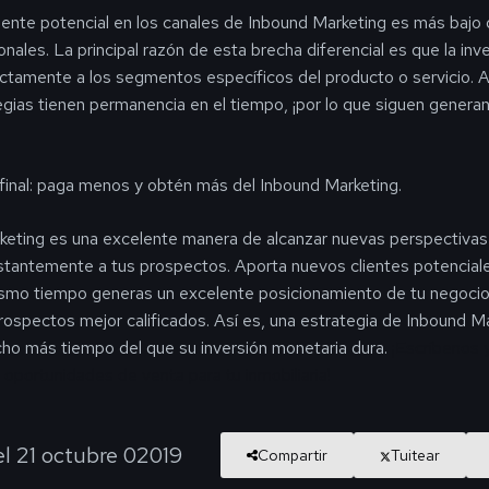
liente potencial en los canales de Inbound Marketing es más bajo 
onales. La principal razón de esta brecha diferencial es que la inv
ctamente a los segmentos específicos del producto o servicio.
A
egias tienen permanencia en el tiempo, ¡por lo que siguen genera
 final: paga menos y obtén más del Inbound Marketing.
keting es una excelente manera de alcanzar nuevas perspectivas
stantemente a tus prospectos. Aporta nuevos clientes potencial
ismo tiempo generas un excelente posicionamiento de tu negocio
ospectos mejor calificados. Así es, una estrategia de Inbound M
ho más tiempo del que su inversión monetaria dura.
¡Escríbenos
oportunidades de venta para tu inmobiliaria!
el 21 octubre 02019
Compartir
Tuitear