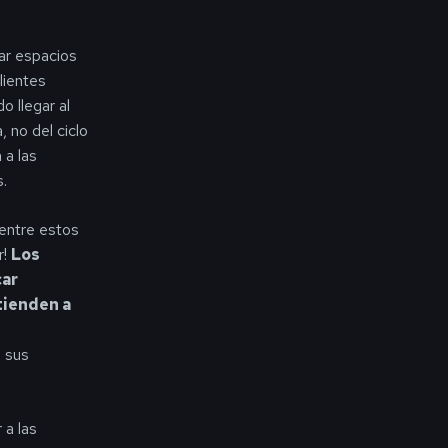
rar espacios
lientes
 llegar al
 no del ciclo
 a las
s.
 entre estos
r!
Los
car
tienden a
a sus
 a las